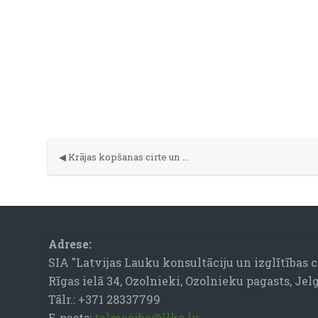
◀︎ Krājas kopšanas cirte un jaunaudžu kopšana pielietojot mazgabarīta tehniku (2)
Bloki
Adrese:
SIA "Latvijas Lauku konsultāciju un izglītības c
Rīgas ielā 34, Ozolnieki, Ozolnieku pagasts, Jel
Tālr.: +371 28337799
E-pasts:
talmaciba@llkc.lv