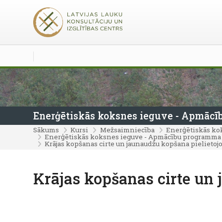
Atvērt galveno saturu
Enerģētiskās koksnes ieguve - Apmācīb
Sākums
Kursi
Mežsaimniecība
Enerģētiskās ko
Enerģētiskās koksnes ieguve - Apmācību programma u
Krājas kopšanas cirte un jaunaudžu kopšana pielietojo
Krājas kopšanas cirte un 
Izpildes nosacījumi