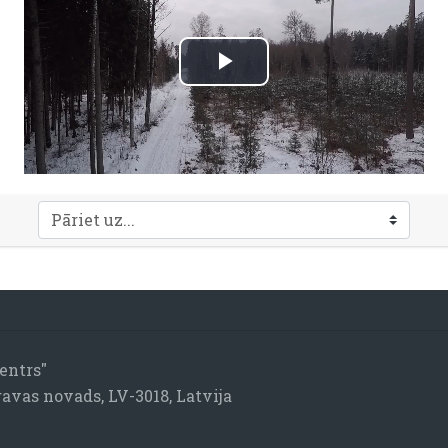
Atskaņot
video
Pāriet uz...
entrs"
gavas novads, LV-3018, Latvija