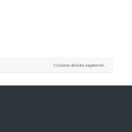
Ciršanas atlieku sagatavošana galvenajā cirtē ▶︎