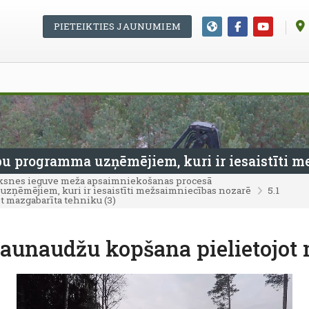
PIETEIKTIES JAUNUMIEM
u programma uzņēmējiem, kuri ir iesaistīti m
ksnes ieguve meža apsaimniekošanas procesā
zņēmējiem, kuri ir iesaistīti mežsaimniecības nozarē
5.1
t mazgabarīta tehniku (3)
jaunaudžu kopšana pielietojot 