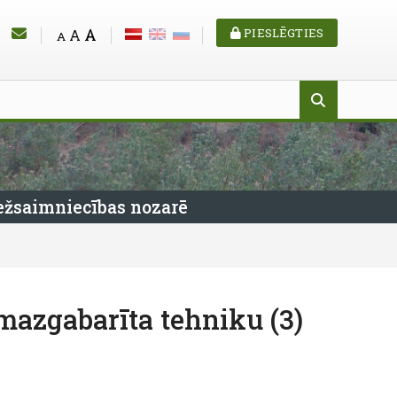
A
PIESLĒGTIES
A
A
ežsaimniecības nozarē
mazgabarīta tehniku (3)