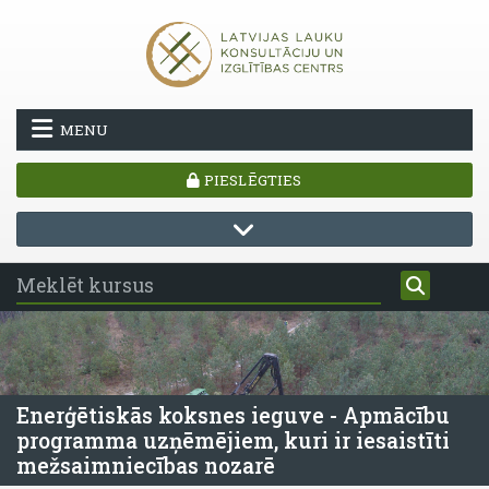
Atvērt galveno saturu
MENU
PIESLĒGTIES
Enerģētiskās koksnes ieguve - Apmācību
programma uzņēmējiem, kuri ir iesaistīti
mežsaimniecības nozarē