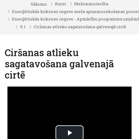
Kursi
Mežsaimniecība
Sākums
Enerģētiskās koksnes ieguve meža apsaimniekošanas proce
Enerģētiskās koksnes ieguve - Apmācību programma uzņēmēji
5.1
Ciršanas atlieku sagatavošana galvenajā cirtē
Ciršanas atlieku
sagatavošana galvenajā
cirtē
Izpildes nosacījumi