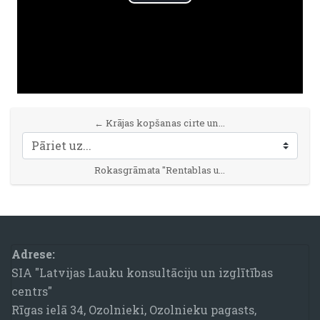
Atskaņot
video
← Krājas kopšanas cirte un jaunaudžu kopšana pielietojot mazgabarīta tehniku (3)
Pāriet uz...
Rokasgrāmata "Rentablas un ilgstpējīgas mežizstrādes metode" →
Bloki
Adrese:
SIA "Latvijas Lauku konsultāciju un izglītības
centrs"
Rīgas ielā 34, Ozolnieki, Ozolnieku pagasts,