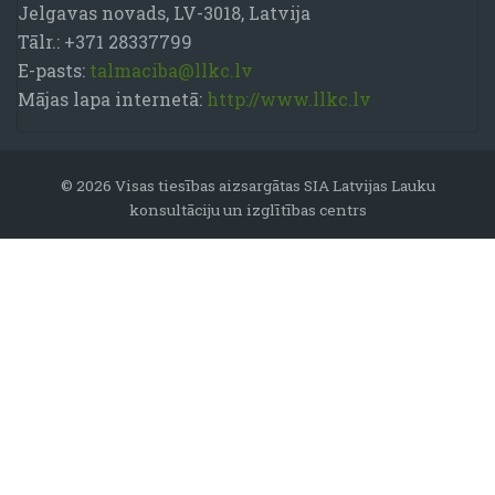
Jelgavas novads, LV-3018, Latvija
Tālr.: +371 28337799
E-pasts:
talmaciba@llkc.lv
Mājas lapa internetā:
http://www.llkc.lv
© 2026 Visas tiesības aizsargātas SIA Latvijas Lauku
konsultāciju un izglītības centrs