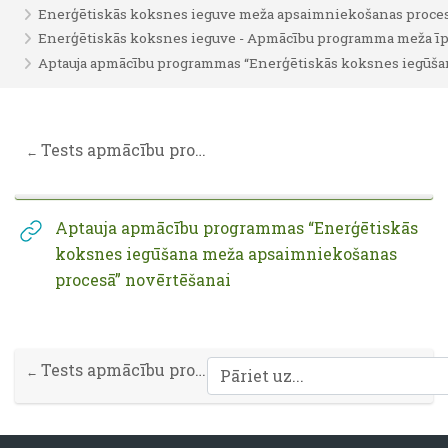
Enerģētiskās koksnes ieguve meža apsaimniekošanas proce
Enerģētiskās koksnes ieguve - Apmācību programma meža ī
Aptauja apmācību programmas “Enerģētiskās koksnes iegūša
Section outline
Tests apmācību programmai: Enerģētiskās koksnes ieguve meža apsaimniekošanas procesā
←
Aptauja apmācību programmas “Enerģētiskās
koksnes iegūšana meža apsaimniekošanas
URL
procesā” novērtēšanai
Tests apmācību programmai: Enerģētiskās koksnes ieguve meža apsaimniekošanas procesā
←