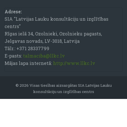
Bloki
Adrese:
SIA "Latvijas Lauku konsultāciju un izglītības
centrs"
Rīgas ielā 34, Ozolnieki, Ozolnieku pagasts,
Jelgavas novads, LV-3018, Latvija
Tālr.: +371 28337799
E-pasts:
talmaciba@llkc.lv
Mājas lapa internetā:
http://www.llkc.lv
© 2026 Visas tiesības aizsargātas SIA Latvijas Lauku
konsultāciju un izglītības centrs