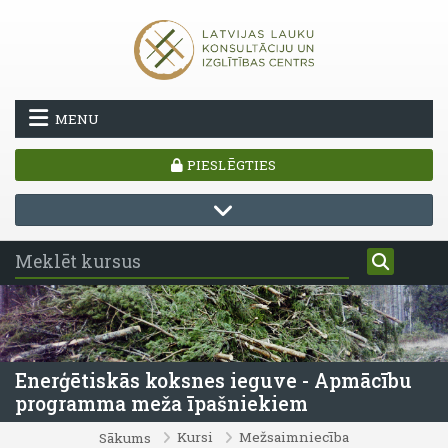
Atvērt galveno saturu
MENU
PIESLĒGTIES
Enerģētiskās koksnes ieguve - Apmācību
programma meža īpašniekiem
Kursi
Mežsaimniecība
Sākums