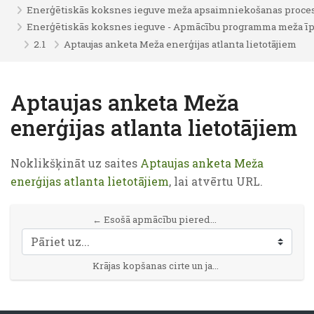
Enerģētiskās koksnes ieguve meža apsaimniekošanas proce
Enerģētiskās koksnes ieguve - Apmācību programma meža ī
2.1
Aptaujas anketa Meža enerģijas atlanta lietotājiem
Aptaujas anketa Meža
enerģijas atlanta lietotājiem
Izpildes nosacījumi
Noklikšķināt uz saites
Aptaujas anketa Meža
enerģijas atlanta lietotājiem
, lai atvērtu URL.
← Esošā apmācību pieredze projekta dalībvalstīs līdz šim
Pāriet uz...
Krājas kopšanas cirte un jaunaudžu kopšana pielietojot mazgabarīta tehniku (1) →