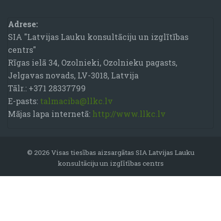
Bloki
Adrese:
SIA "Latvijas Lauku konsultāciju un izglītības
centrs"
Rīgas ielā 34, Ozolnieki, Ozolnieku pagasts,
Jelgavas novads, LV-3018, Latvija
Tālr.: +371 28337799
E-pasts:
talmaciba@llkc.lv
Mājas lapa internetā:
http://www.llkc.lv
© 2026 Visas tiesības aizsargātas SIA Latvijas Lauku
konsultāciju un izglītības centrs