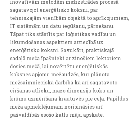
inovatīvām metodēm mežizstrādes procesā
sagatavojot enerģētisko koksni, par
tehniskajām vienībām objektā to aprīkojumiem,
IT sistēmām un datu iegūšanu, pārnešanu.
Tāpat tiks stāstīts par loģistikas vadību un
likumdošanas aspektiem attiecībā uz
enerģētisko koksni. Savukārt, praktiskajā
sadaļā meža īpašnieki ar zinošiem lektoriem
dosies mežā, lai novērtētu enerģētiskās
koksnes apjomu mežaudzēs, kur plānota
mežsaimnieciskā darbībā kā arī sagatavoto
ciršanas atlieku, mazo dimensiju koku un
krūmu uzmērīšana krautuvēs pie ceļa. Papildus
meža apmeklējumam norisināsies arī
pašvaldībās esošo katlu māju apskate.