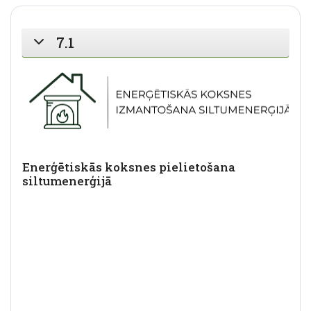
7.1
SAVĒRST
Enerģētiskās koksnes pielietošana
siltumenerģijā