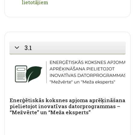
URL
lietotājiem
3.1
SAVĒRST
Enerģētiskās koksnes apjoma aprēķināšana
pielietojot inovatīvas datorprogrammas –
“Mežvērte” un “Meža eksperts”