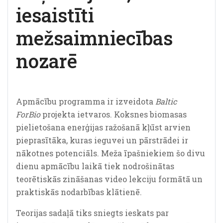
iesaistīti
mežsaimniecības
nozarē
Apmācību programma ir izveidota
Baltic
ForBio
projekta ietvaros. Koksnes biomasas
pielietošana enerģijas ražošanā kļūst arvien
pieprasītāka, kuras ieguvei un pārstrādei ir
nākotnes potenciāls. Meža īpašniekiem šo divu
dienu apmācību laikā tiek nodrošinātas
teorētiskās zināšanas video lekciju formātā un
praktiskās nodarbības klātienē.
Teorijas sadaļā tiks sniegts ieskats par