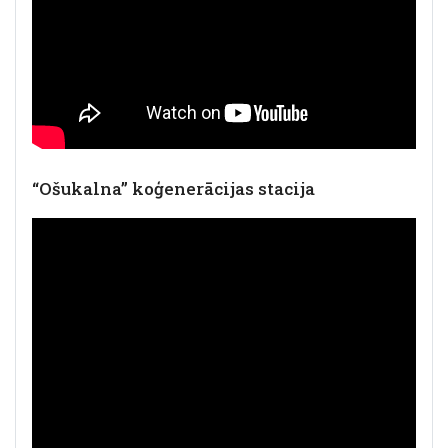
“Ošukalna” koģenerācijas stacija