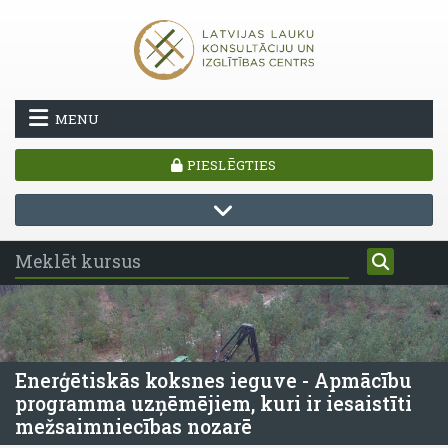
Atvērt galveno saturu
MENU
PIESLĒGTIES
Enerģētiskās koksnes ieguve - Apmācību
programma uzņēmējiem, kuri ir iesaistīti
mežsaimniecības nozarē