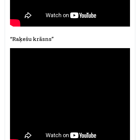
“Raķešu krāsns”