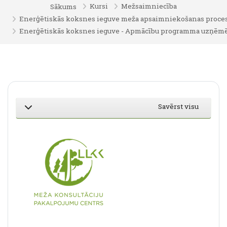
Kursi
Mežsaimniecība
Sākums
Enerģētiskās koksnes ieguve meža apsaimniekošanas proce
Enerģētiskās koksnes ieguve - Apmācību programma uzņēmēji
Section outline
Savērst visu
SAVĒRST