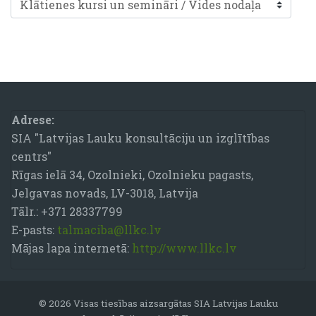
Course categories
Blocks
Adrese:
SIA "Latvijas Lauku konsultāciju un izglītības
centrs"
Rīgas ielā 34, Ozolnieki, Ozolnieku pagasts,
Jelgavas novads, LV-3018, Latvija
Tālr.: +371 28337799
E-pasts:
talmaciba@llkc.lv
Mājas lapa internetā:
http://www.llkc.lv
© 2026 Visas tiesības aizsargātas SIA Latvijas Lauku