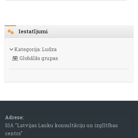
Bloki
Izlaist Iestatījumi
Iestatījumi
Kategorija: Ludza
Globālās grupas
Bloki
Adrese:
SIA "Latvijas Lauku konsultāciju un izglītības
centrs"