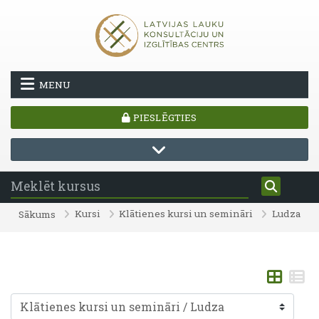
Atvērt galveno saturu
MENU
PIESLĒGTIES
Kursi
Klātienes kursi un semināri
Ludza
Sākums
Kursu kategorijas